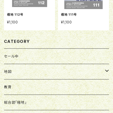
極地 112号
極地 111号
¥1,100
¥1,100
CATEGORY
セール中
地図
南極地図
教育
北極地図
総合誌「極地」