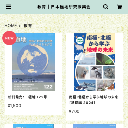
教育 | 日本極地研究振興会
HOME
教育
新刊発売！ 極地 122号
南極・北極から学ぶ地球の未来
【基礎編 2024】
¥1,500
¥700